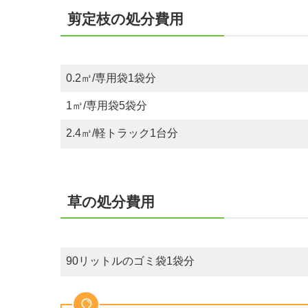
剪定枝の処分費用
0.2㎥/専用袋1袋分
1㎥/専用袋5袋分
2.4㎥/軽トラック1台分
草の処分費用
90リットルのゴミ袋1袋分