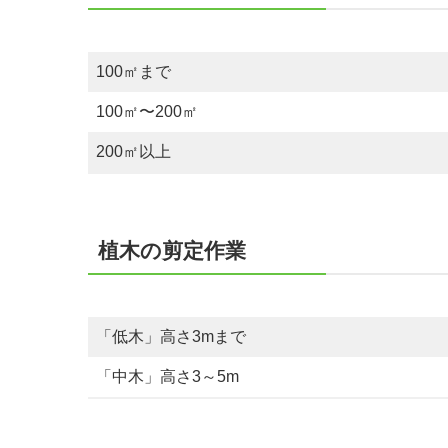
100㎡まで
100㎡〜200㎡
200㎡以上
植木の剪定作業
「低木」高さ3mまで
「中木」高さ3～5m